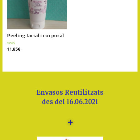
Peeling facial i corporal
Puntuat
11,85
€
amb
0
de
5
Envasos Reutilitzats
des del 16.06.2021
+