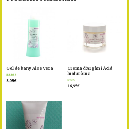
Gel de bany Aloe Vera
Crema d’Argàn i Àcid
hialurònic
Puntuat
8,95
€
amb
Puntuat
16,95
€
5.00
amb
de 5
0
de
5