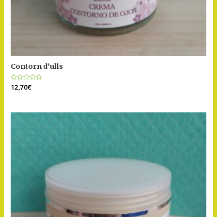
Contorn d’ulls
Puntuat
12,70
€
amb
0
de
5