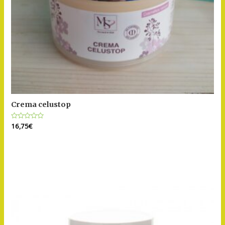
Crema celustop
Puntuat
16,75
€
amb
0
de
5