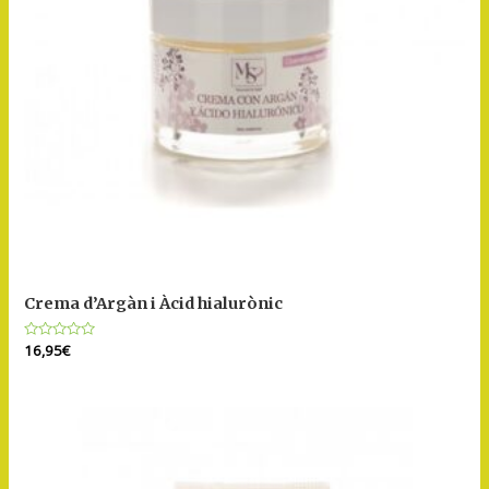
Crema d’Argàn i Àcid hialurònic
Puntuat
16,95
€
amb
0
de
5