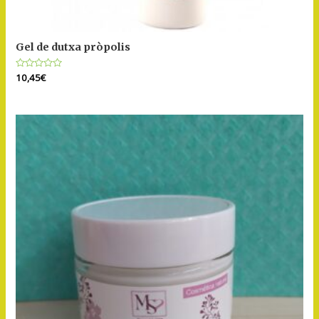
Gel de dutxa pròpolis
Puntuat
10,45
€
amb
0
de
5