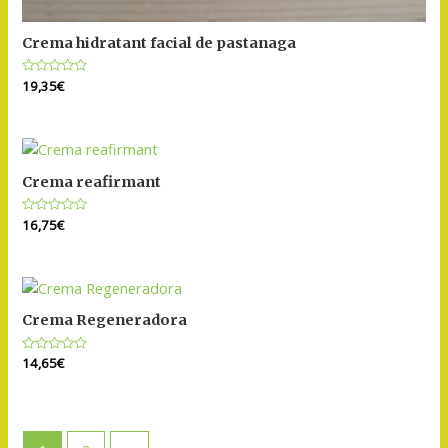
Crema hidratant facial de pastanaga
Puntuat
19,35
€
amb
0
de
5
Crema reafirmant
Puntuat
16,75
€
amb
0
de
5
Crema Regeneradora
Puntuat
14,65
€
amb
0
de
5