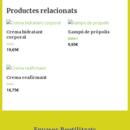
Productes relacionats
Crema hidratant
Xampú de pròpolis
corporal
Puntuat
9,95
€
amb
Puntuat
19,65
€
5.00
amb
de 5
0
de
5
Crema reafirmant
Puntuat
16,75
€
amb
0
de
5
Envasos Reutilitzats