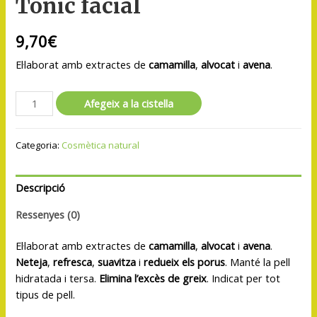
Tònic facial
9,70
€
El·laborat amb extractes de
camamilla
,
alvocat
i
avena
.
Afegeix a la cistella
Categoria:
Cosmètica natural
Descripció
Ressenyes (0)
El·laborat amb extractes de
camamilla
,
alvocat
i
avena
.
Neteja
,
refresca
,
suavitza
i
redueix els porus
. Manté la pell
hidratada i tersa.
Elimina l’excès de greix
. Indicat per tot
tipus de pell.