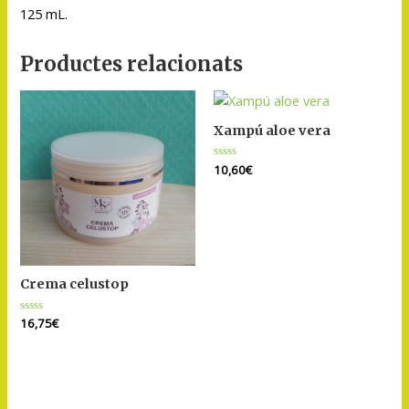
125 mL.
Productes relacionats
Xampú aloe vera
Puntuat
10,60
€
amb
0
de
5
Crema celustop
Puntuat
16,75
€
amb
0
de
5