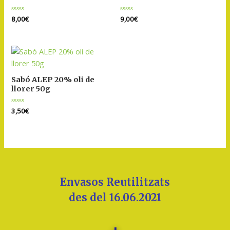
Puntuat
8,00
€
Puntuat
9,00
€
amb
amb
0
0
de
de
5
5
Sabó ALEP 20% oli de
llorer 50g
Puntuat
3,50
€
amb
0
de
5
Envasos Reutilitzats
des del 16.06.2021