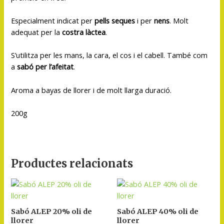
Especialment indicat per
pells seques
i per
nens
. Molt
adequat per la
costra làctea
.
S’utilitza per les mans, la cara, el cos i el cabell. També com
a
sabó per l’afeitat
.
Aroma a bayas de llorer i de molt llarga duració.
200g
Productes relacionats
Sabó ALEP 20% oli de
Sabó ALEP 40% oli de
llorer
llorer