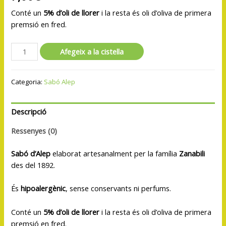
Conté un
5% d’oli de llorer
i la resta és oli d’oliva de primera
premsió en fred.
Afegeix a la cistella
Categoria:
Sabó Alep
Descripció
Ressenyes (0)
Sabó d’Alep
elaborat artesanalment per la família
Zanabili
des del 1892.
És
hipoalergènic
, sense conservants ni perfums.
Conté un
5% d’oli de llorer
i la resta és oli d’oliva de primera
premsió en fred.