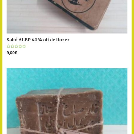
Sabó ALEP 40% oli de llorer
Puntuat
9,00
€
amb
0
de
5