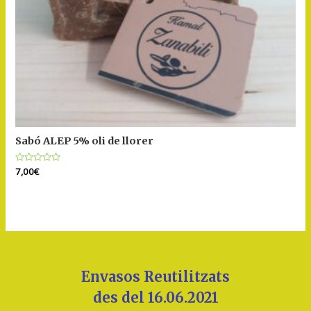
Sabó ALEP 5% oli de llorer
Puntuat
7,00
€
amb
0
de
5
Envasos Reutilitzats
des del 16.06.2021