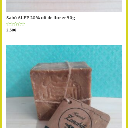
Sabó ALEP 20% oli de llorer 50g
Puntuat
3,50
€
amb
0
de
5