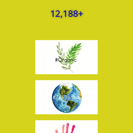
12,188
+