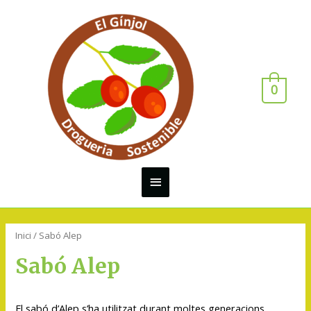
0
Inici
/ Sabó Alep
Sabó Alep
El sabó d’Alep s’ha utilitzat durant moltes generacions.