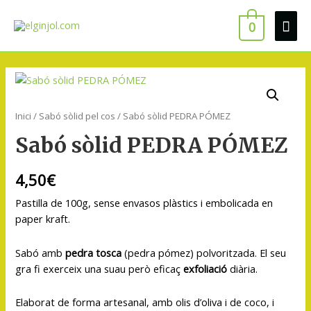
0
Inici
/
Sabó sòlid pel cos
/ Sabó sòlid PEDRA PÓMEZ
Sabó sòlid PEDRA PÓMEZ
4,50
€
Pastilla de 100g, sense envasos plàstics i embolicada en
paper kraft.
Sabó amb
pedra tosca
(pedra pómez) polvoritzada. El seu
gra fi exerceix una suau però eficaç
exfoliació
diària.
Elaborat de forma artesanal, amb olis d’oliva i de coco, i