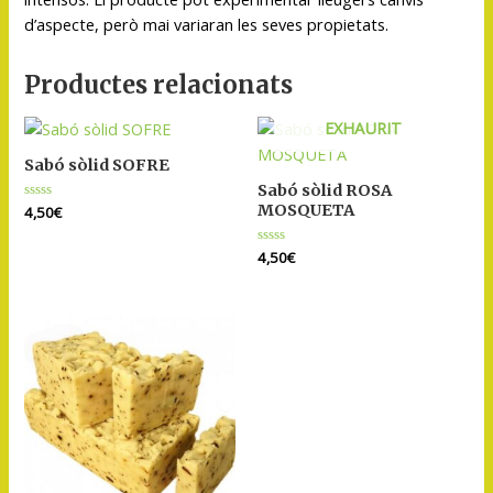
d’aspecte, però mai variaran les seves propietats.
Productes relacionats
EXHAURIT
Sabó sòlid SOFRE
Sabó sòlid ROSA
MOSQUETA
Puntuat
4,50
€
amb
0
de
Puntuat
4,50
€
5
amb
0
de
5