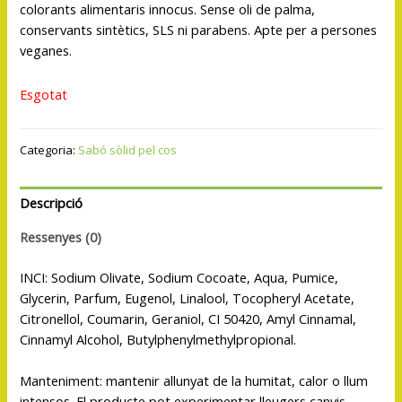
colorants alimentaris innocus. Sense oli de palma,
conservants sintètics, SLS ni parabens. Apte per a persones
veganes.
Esgotat
Categoria:
Sabó sòlid pel cos
Descripció
Ressenyes (0)
INCI: Sodium Olivate, Sodium Cocoate, Aqua, Pumice,
Glycerin, Parfum, Eugenol, Linalool, Tocopheryl Acetate,
Citronellol, Coumarin, Geraniol, CI 50420, Amyl Cinnamal,
Cinnamyl Alcohol, Butylphenylmethylpropional.
Manteniment: mantenir allunyat de la humitat, calor o llum
intensos. El producte pot experimentar lleugers canvis