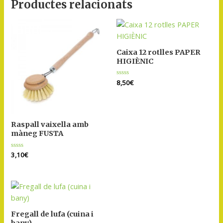
Productes relacionats
Caixa 12 rotlles PAPER
HIGIÈNIC
Puntuat
8,50
€
amb
0
de
5
Raspall vaixella amb
màneg FUSTA
Puntuat
3,10
€
amb
0
de
5
Fregall de lufa (cuina i
bany)