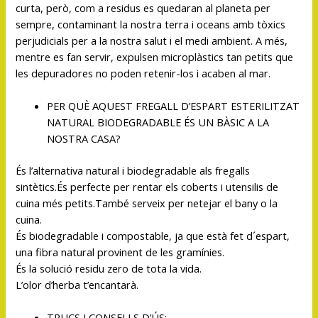
curta, però, com a residus es quedaran al planeta per
sempre, contaminant la nostra terra i oceans amb tòxics
perjudicials per a la nostra salut i el medi ambient. A més,
mentre es fan servir, expulsen microplàstics tan petits que
les depuradores no poden retenir-los i acaben al mar.
PER QUÈ AQUEST FREGALL D’ESPART ESTERILITZAT
NATURAL BIODEGRADABLE ÉS UN BÀSIC A LA
NOSTRA CASA?
És l’alternativa natural i biodegradable als fregalls
sintètics.És perfecte per rentar els coberts i utensilis de
cuina més petits.També serveix per netejar el bany o la
cuina.
És biodegradable i compostable, ja que està fet d´espart,
una fibra natural provinent de les gramínies.
És la solució residu zero de tota la vida.
L’olor d’herba t’encantarà.
TRUCS I CONSELLS D’ÚS: