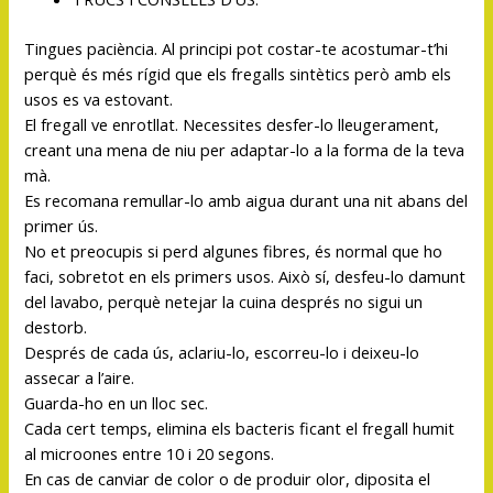
Tingues paciència. Al principi pot costar-te acostumar-t’hi
perquè és més rígid que els fregalls sintètics però amb els
usos es va estovant.
El fregall ve enrotllat. Necessites desfer-lo lleugerament,
creant una mena de niu per adaptar-lo a la forma de la teva
mà.
Es recomana remullar-lo amb aigua durant una nit abans del
primer ús.
No et preocupis si perd algunes fibres, és normal que ho
faci, sobretot en els primers usos. Això sí, desfeu-lo damunt
del lavabo, perquè netejar la cuina després no sigui un
destorb.
Després de cada ús, aclariu-lo, escorreu-lo i deixeu-lo
assecar a l’aire.
Guarda-ho en un lloc sec.
Cada cert temps, elimina els bacteris ficant el fregall humit
al microones entre 10 i 20 segons.
En cas de canviar de color o de produir olor, diposita el