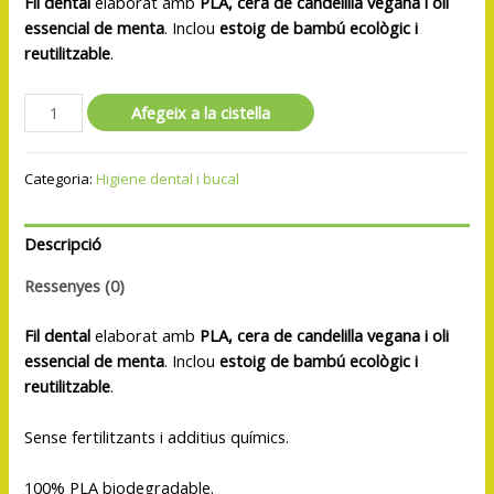
Fil dental
elaborat amb
PLA, cera de candelilla vegana i oli
essencial de menta
. Inclou
estoig de bambú ecològic i
reutilitzable
.
Afegeix a la cistella
Categoria:
Higiene dental i bucal
Descripció
Ressenyes (0)
Fil dental
elaborat amb
PLA, cera de candelilla vegana i oli
essencial de menta
. Inclou
estoig de bambú ecològic i
reutilitzable
.
Sense fertilitzants i additius químics.
100% PLA biodegradable.