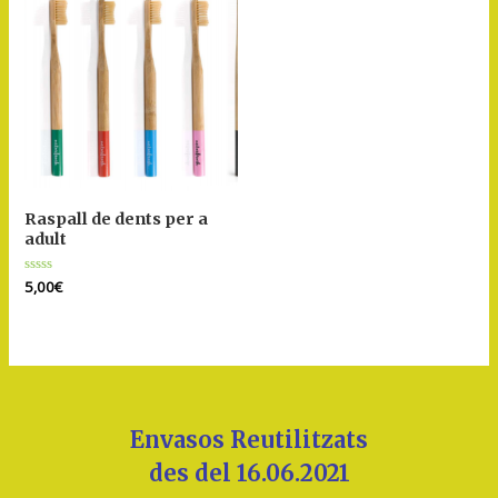
Raspall de dents per a
adult
Puntuat
5,00
€
amb
0
de
5
Envasos Reutilitzats
des del 16.06.2021