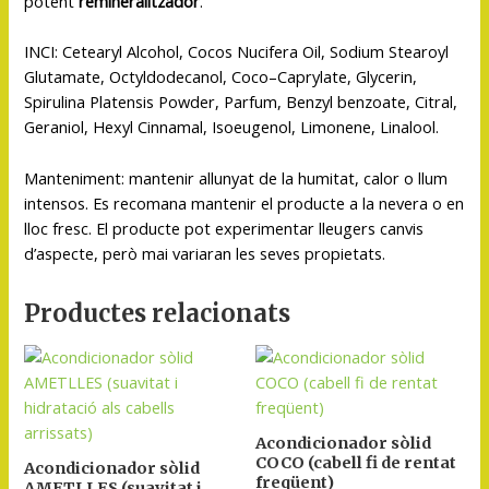
potent
remineralitzador
.
INCI: Cetearyl Alcohol, Cocos Nucifera Oil, Sodium Stearoyl
Glutamate, Octyldodecanol, Coco–Caprylate, Glycerin,
Spirulina Platensis Powder, Parfum, Benzyl benzoate, Citral,
Geraniol, Hexyl Cinnamal, Isoeugenol, Limonene, Linalool.
Manteniment: mantenir allunyat de la humitat, calor o llum
intensos. Es recomana mantenir el producte a la nevera o en
lloc fresc. El producte pot experimentar lleugers canvis
d’aspecte, però mai variaran les seves propietats.
Productes relacionats
Acondicionador sòlid
COCO (cabell fi de rentat
Acondicionador sòlid
freqüent)
AMETLLES (suavitat i