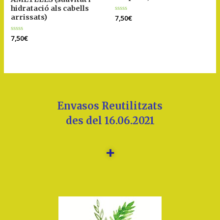
hidratació als cabells
arrissats)
Puntuat
7,50
€
amb
0
de
Puntuat
7,50
€
5
amb
0
de
5
Envasos Reutilitzats
des del 16.06.2021
+