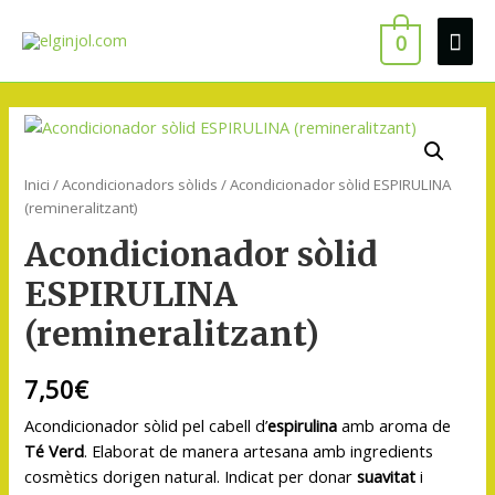
0
Inici
/
Acondicionadors sòlids
/ Acondicionador sòlid ESPIRULINA
(remineralitzant)
Acondicionador sòlid
ESPIRULINA
(remineralitzant)
7,50
€
Acondicionador sòlid pel cabell d’
espirulina
amb aroma de
Té Verd
. Elaborat de manera artesana amb ingredients
cosmètics dorigen natural. Indicat per donar
suavitat
i