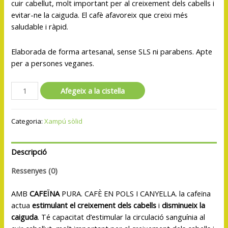
cuir cabellut, molt important per al creixement dels cabells i
evitar-ne la caiguda. El cafè afavoreix que creixi més
saludable i ràpid.
Elaborada de forma artesanal, sense SLS ni parabens. Apte
per a persones veganes.
Afegeix a la cistella
Categoria:
Xampú sòlid
Descripció
Ressenyes (0)
AMB
CAFEÏNA
PURA. CAFÈ EN POLS I CANYELLA. la cafeïna
actua
estimulant el creixement dels cabells
i
disminueix la
caiguda
. Té capacitat d’estimular la circulació sanguínia al