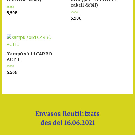
cabell dèbil)
Puntuat
5,50
€
amb
Puntuat
5,50
€
0
amb
de
0
5
de
5
Xampú sòlid CARBÓ
ACTIU
Puntuat
5,50
€
amb
0
de
5
Envasos Reutilitzats
des del 16.06.2021