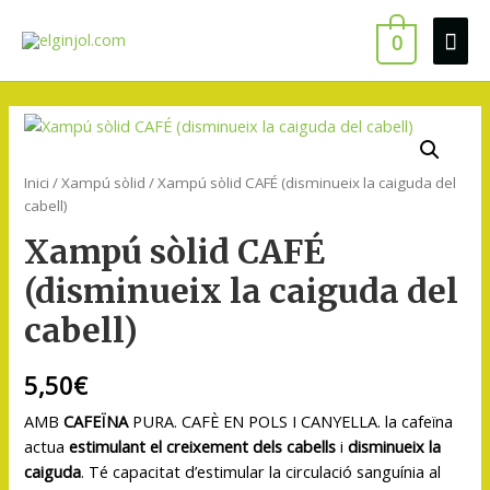
0
Inici
/
Xampú sòlid
/ Xampú sòlid CAFÉ (disminueix la caiguda del
cabell)
Xampú sòlid CAFÉ
(disminueix la caiguda del
cabell)
5,50
€
AMB
CAFEÏNA
PURA. CAFÈ EN POLS I CANYELLA. la cafeïna
actua
estimulant el creixement dels cabells
i
disminueix la
caiguda
. Té capacitat d’estimular la circulació sanguínia al