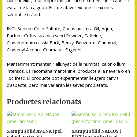
cuir cabellut, molt important per al creixement dels cabells i
evitar-ne la caiguda. El cafè afavoreix que creixi més
saludable i ràpid.
INCI: Sodium Coco-Sulfate, Cocos nucifera Oil, Aqua,
Parfum, Coffea arabica seed Powder, Caffeine,
Cinnamomum cassia Bark, Benzyl Benzoate, Cinnamal,
Cinnamyl Alcohol, Coumarin, Eugenol.
Manteniment: mantenir allunyat de la humitat, calor o llum
intensos. Es recomana mantenir el producte a la nevera o en
lloc fresc. El producte pot experimentar lleugers canvis
d’aspecte, però mai variaran les seves propietats.
Productes relacionats
Xampú sòlid AVENA (pel
Xampú sòlid NABIUS i
cabell arrissat)
RICÍ (per enfortir el